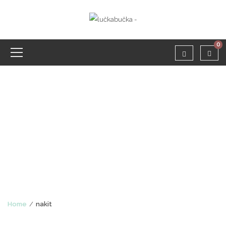
0
TAGS: NAKIT
Home
nakit