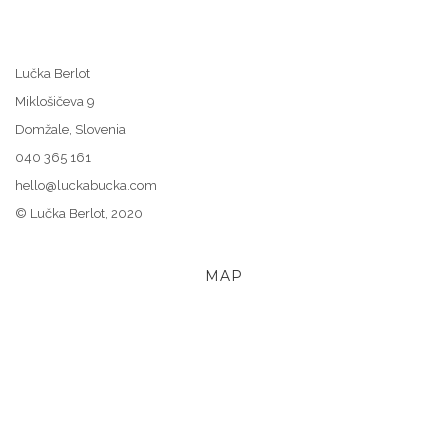
Lučka Berlot
Miklošičeva 9
Domžale, Slovenia
040 365 161
hello@luckabucka.com
© Lučka Berlot, 2020
MAP