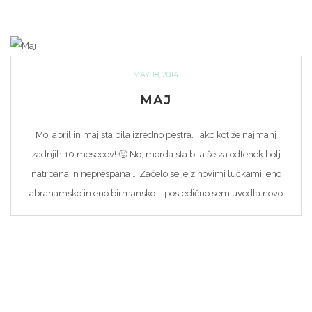
MAY 18, 2014
MAJ
Moj april in maj sta bila izredno pestra. Tako kot že najmanj
zadnjih 10 mesecev! 🙂 No, morda sta bila še za odtenek bolj
natrpana in neprespana … Začelo se je z novimi lučkami, eno
abrahamsko in eno birmansko – posledično sem uvedla novo
kategorijo med lučkami; Lučke za posebne priložnosti. Velik del
mojih misli […]