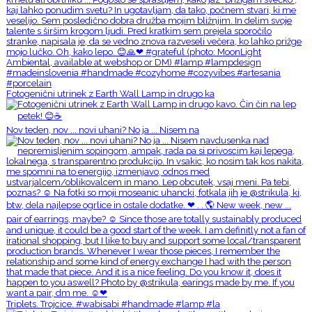
Fotogenični utrinek z Earth Wall Lamp in drugo ka
Nov teden, nov ... novi uhani? No ja ... Nisem na
Triplets. Trojcice. #wabisabi #handmade #lamp #la