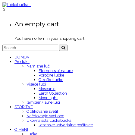
0
An empty cart
You have no item in your shopping cart
DOMOV
Produkti
Namizne luči
Elements of nature
Poročne lučke
Otroške lučke
Viseče luči
Moseanic
Earth Collection
MoonLight
(ambien)Talne luči
STORITVE
Oblikovanje svetil
Načrtovanje svetlobe
Likovna šola Lučkabučka
Jesenske ustvarjalne počitnice
O MENI
Lučka