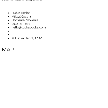
Lučka Berlot
Miklošičeva 9
Domžale, Slovenia
040 365 161
hello@luckabucka.com
© Lučka Berlot, 2020
MAP