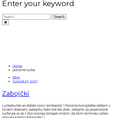
Enter your keyword
Search
TAGS: POROČNE
LUČKE
Home
poročne lučke
Blog
August 25, 2013
Zabojčki
Lučkebučke so dobile novo “embalažo”! Poročne kompletke oddam v
ličnem lesenem zabojčku (tako kot teli dve), zabojčki za posamezne
lučke pa so še v fazi razvoja (ampak mislim, da bom že kmalu lahko
objavila kakšno fotografijo :).