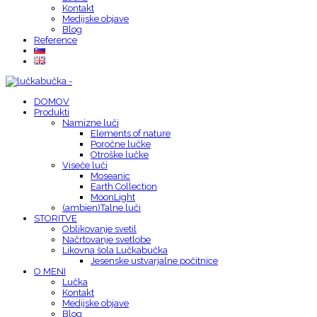
Kontakt
Medijske objave
Blog
Reference
DOMOV
Produkti
Namizne luči
Elements of nature
Poročne lučke
Otroške lučke
Viseče luči
Moseanic
Earth Collection
MoonLight
(ambien)Talne luči
STORITVE
Oblikovanje svetil
Načrtovanje svetlobe
Likovna šola Lučkabučka
Jesenske ustvarjalne počitnice
O MENI
Lučka
Kontakt
Medijske objave
Blog