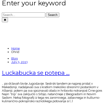
Enter your keyword
Search
TAGS: OHRID
Home
Ohrid
Blog
July 5, 2013
Luckabucka se potepa …
… po državah bivše Jugoslavije. Sestrski tandem je najprej pristal v
Makedoniji, nadaljevali sva s kratkim (nekoliko stresnim) postankom v
Albaniji, potem pa sva spoznavali obalo in hribovito notranjost Črne gore.
Najin “trip” sva zaključili s Srbijo, natančneje z Beogradom in Novim
Sadom. Nekaj fotografij iz tega res zanimivega, zabavnega in kulturno-
kulinarično-pokrajinsko raznolikega potovanja si […]