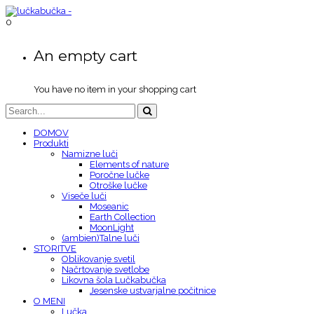
0
An empty cart
You have no item in your shopping cart
DOMOV
Produkti
Namizne luči
Elements of nature
Poročne lučke
Otroške lučke
Viseče luči
Moseanic
Earth Collection
MoonLight
(ambien)Talne luči
STORITVE
Oblikovanje svetil
Načrtovanje svetlobe
Likovna šola Lučkabučka
Jesenske ustvarjalne počitnice
O MENI
Lučka