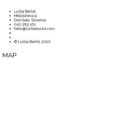
Lučka Berlot
Miklošičeva 9
Domžale, Slovenia
040 365 161
hello@luckabucka.com
© Lučka Berlot, 2020
MAP