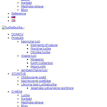
Kontakt
Medijske objave
Blog
Reference
DOMOV
Produkti
Namizne luči
Elements of nature
Poročne lučke
Otroške lučke
Viseče luči
Moseanic
Earth Collection
MoonLight
(ambien)Talne luči
STORITVE
Oblikovanje svetil
Načrtovanje svetlobe
Likovna šola Lučkabučka
Jesenske ustvarjalne počitnice
O MENI
Lučka
Kontakt
Medijske objave
Blog