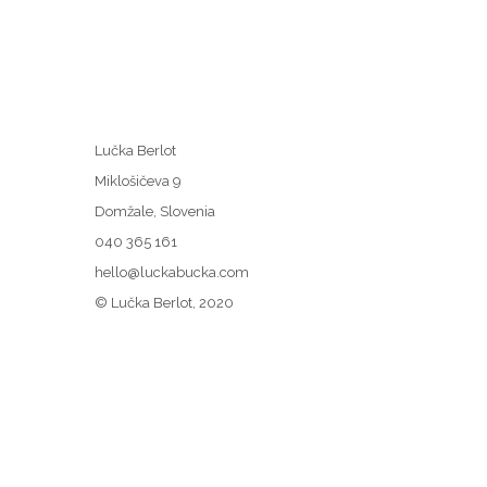
Lučka Berlot
Miklošičeva 9
Domžale, Slovenia
040 365 161
hello@luckabucka.com
© Lučka Berlot, 2020