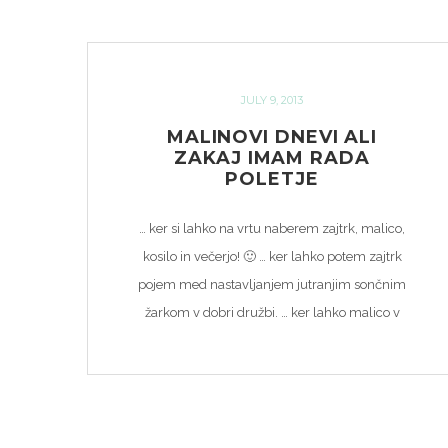
JULY 9, 2013
MALINOVI DNEVI ALI
ZAKAJ IMAM RADA
POLETJE
… ker si lahko na vrtu naberem zajtrk, malico,
kosilo in večerjo! 🙂 … ker lahko potem zajtrk
pojem med nastavljanjem jutranjim sončnim
žarkom v dobri družbi. … ker lahko malico v
tekoči obliki vzamem s sabo v svoj ustvarjalni
“brlog”, kjer je v poletnih mesecih prijetno
hladno. … ker je poletje pravi čas za […]