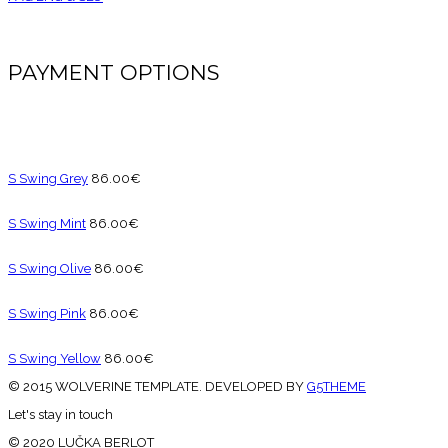
PAYMENT OPTIONS
S Swing Grey
86.00
€
S Swing Mint
86.00
€
S Swing Olive
86.00
€
S Swing Pink
86.00
€
S Swing Yellow
86.00
€
© 2015 WOLVERINE TEMPLATE. DEVELOPED BY
G5THEME
Let's stay in touch
© 2020 LUČKA BERLOT