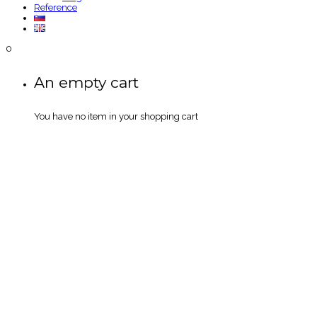
Reference
0
An empty cart
You have no item in your shopping cart