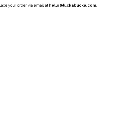
ace your order via email at
hello@luckabucka.com
.