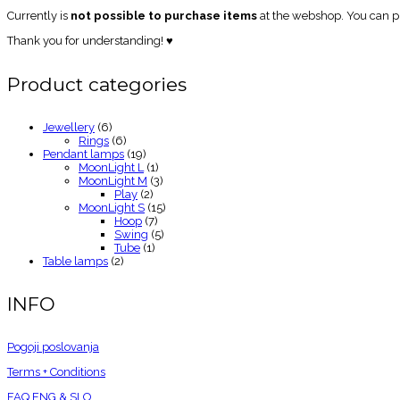
Currently is
not possible to purchase items
at the webshop. You can pl
Thank you for understanding! ♥
Product categories
Jewellery
(6)
Rings
(6)
Pendant lamps
(19)
MoonLight L
(1)
MoonLight M
(3)
Play
(2)
MoonLight S
(15)
Hoop
(7)
Swing
(5)
Tube
(1)
Table lamps
(2)
INFO
Pogoji poslovanja
Terms + Conditions
FAQ ENG &
SLO